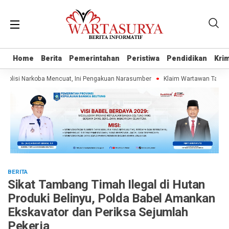
Home
Home
Berita
Berita
Pemerintahan
Pemerintahan
Peristiwa
Peristiwa
Pendidikan
Pendidikan
Krim
Krim
isi Narkoba Mencuat, Ini Pengakuan Narasumber
Klaim Wartawan Tanpa UKW B
BERITA
Sikat Tambang Timah Ilegal di Hutan
Produki Belinyu, Polda Babel Amankan
Ekskavator dan Periksa Sejumlah
Pekerja