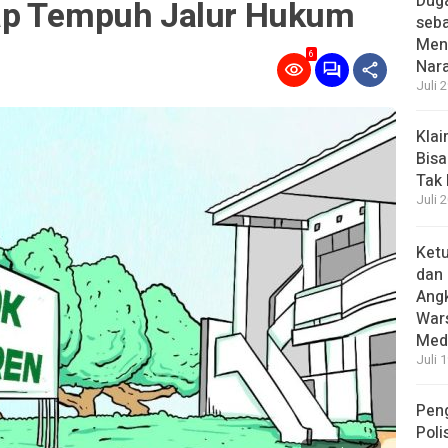
Dug
ap Tempuh Jalur Hukum
seba
Menc
6
Nar
Juli 
Kla
Bisa
Tak
Juli 
Ket
dan 
Angk
Wars
Medi
Juli 
Pen
Poli