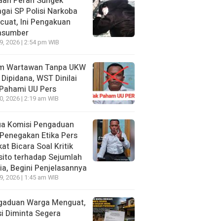
aan Peran Sungek
gai SP Polisi Narkoba
uat, Ini Pengakuan
asumber
29, 2026 | 2:54 pm WIB
im Wartawan Tanpa UKW
 Dipidana, WST Dinilai
 Pahami UU Pers
20, 2026 | 2:19 am WIB
ua Komisi Pengaduan
Penegakan Etika Pers
at Bicara Soal Kritik
ito terhadap Sejumlah
a, Begini Penjelasannya
19, 2026 | 1:45 am WIB
gaduan Warga Menguat,
si Diminta Segera