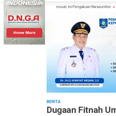
i SP Polisi Narkoba Mencuat, Ini Pengakuan Narasumber
Klaim Warta
BERITA
Dugaan Fitnah U