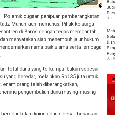
Bub
Perbesar
Judi
Pur
– Polemik dugaan penipuan pemberangkatan
Juli 
tadz Manan kian memanas. Pihak keluarga
esantren di Baros dengan tegas membantah
Mah
Gela
, dan menyatakan siap menempuh jalur hukum
Dish
ai mencemarkan nama baik ulama serta lembaga
Pen
Pen
.
Juli 
n, total dana yang terkumpul bukan sebesar
u yang beredar, melainkan Rp135 juta untuk
t, enam orang telah diberangkatkan,
 menerima pengembalian dana masing-masing
 beredar telah digiring dan dibesar-besarkan