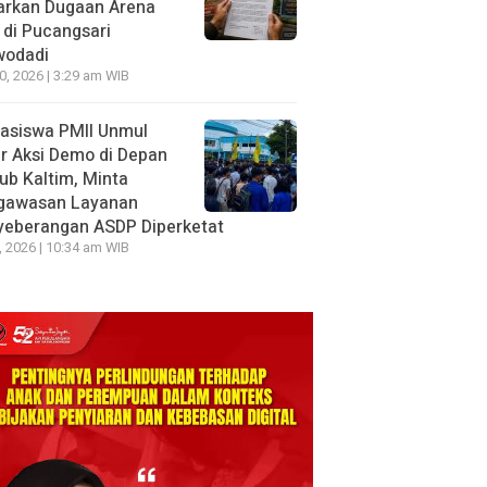
arkan Dugaan Arena
 di Pucangsari
wodadi
10, 2026 | 3:29 am WIB
asiswa PMII Unmul
r Aksi Demo di Depan
ub Kaltim, Minta
gawasan Layanan
yeberangan ASDP Diperketat
8, 2026 | 10:34 am WIB