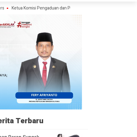
Komisi Pengaduan dan Penegakan Etika Pers Angkat Bicara Soal Kritik Wa
erita Terbaru