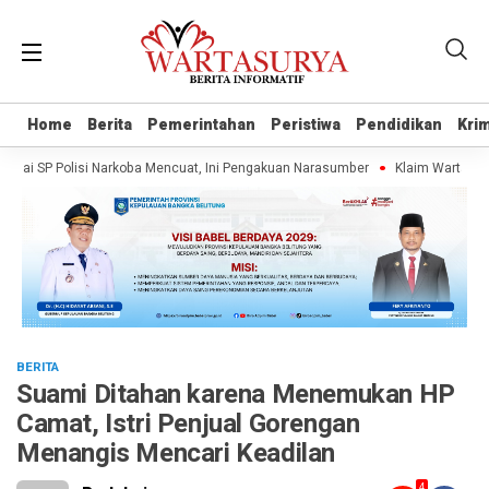
Home
Home
Berita
Berita
Pemerintahan
Pemerintahan
Peristiwa
Peristiwa
Pendidikan
Pendidikan
Krim
Krim
 SP Polisi Narkoba Mencuat, Ini Pengakuan Narasumber
Klaim Wartawan Tanp
BERITA
Suami Ditahan karena Menemukan HP
Camat, Istri Penjual Gorengan
Menangis Mencari Keadilan
4